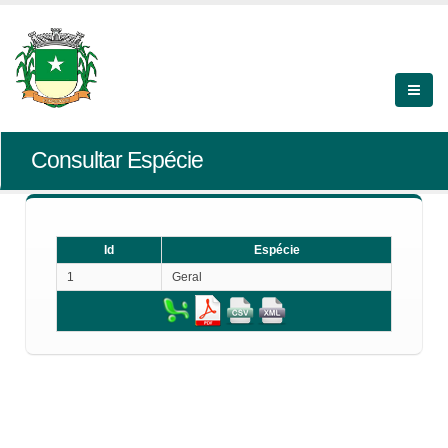
Consultar Espécie
Id
Espécie
1
Geral