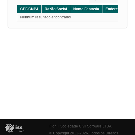
CPF/CNPJ
Razão Social
Nome Fantasia
Endereço
CE
Nenhum resultado encontrado!
Fiorilli Sociedade Civil Software LTDA
© Copyright 2012-2026. Todos os Direitos