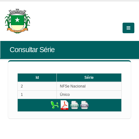
Consultar Série
Id
Série
Id
Série
2
NFSe Nacional
1
Único